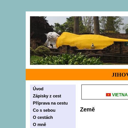
JIHO
Úvod
VIETN
Zápisky z cest
Příprava na cestu
Země
Co s sebou
O cestách
O mně