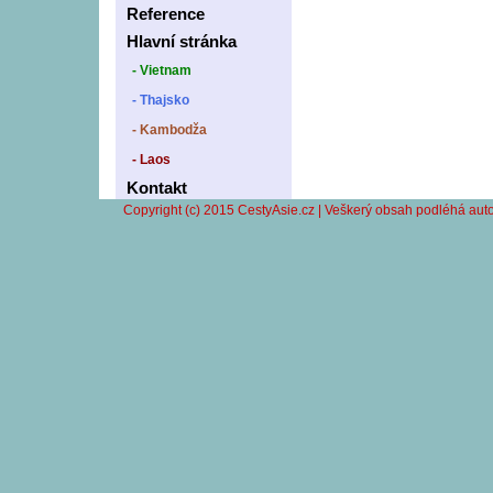
Reference
Hlavní stránka
- Vietnam
- Thajsko
- Kambodža
- Laos
Kontakt
Copyright (c) 2015 CestyAsie.cz | Veškerý obsah podléhá auto