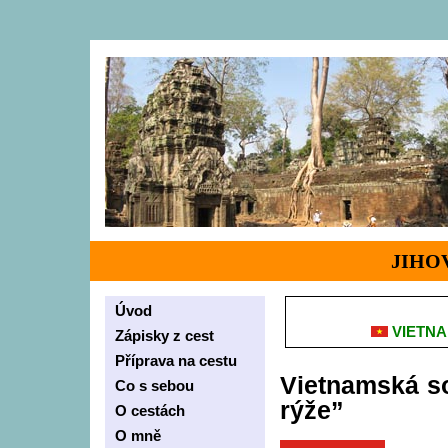
JIHO
Úvod
VIETN
Zápisky z cest
Příprava na cestu
Vietnamská so
Co s sebou
rýže”
O cestách
O mně