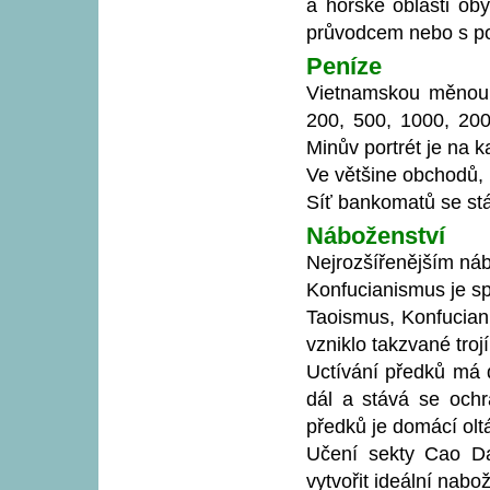
a horské oblasti ob
průvodcem nebo s po
Peníze
Vietnamskou měnou 
200, 500, 1000, 20
Minův portrét je na 
Ve většine obchodů, 
Síť bankomatů se stál
Náboženství
Nejrozšířenějším ná
Konfucianismus je sp
Taoismus, Konfucian
vzniklo takzvané troj
Uctívání předků má d
dál a stává se ochr
předků je domácí oltá
Učení sekty Cao Da
vytvořit ideální nab