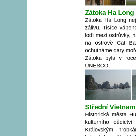
Zátoka Ha Long
Zátoka Ha Long nejv
zálivu. Tisíce vápe
lodí mezi ostrůvky, 
na ostrově Cat Ba
ochutnáme dary moř
Zátoka byla v roc
UNESCO.
Střední Vietnam
Historická města H
kulturního dědict
Královským hrobk