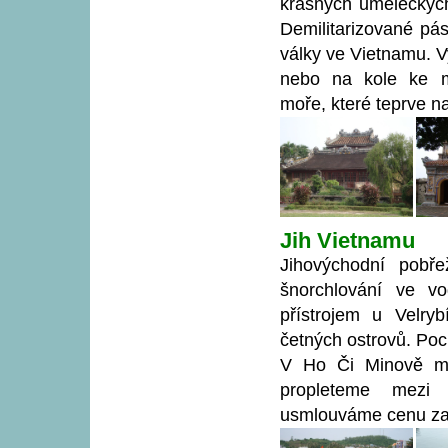
krásných uměleckých
Demilitarizované pá
války ve Vietnamu. 
nebo na kole ke m
moře, které teprve n
Jih Vietnamu
Jihovýchodní pobře
šnorchlování ve vo
přístrojem u Velry
četných ostrovů. Poc
V Ho Či Minově mě
propleteme mezi 
usmlouváme cenu za 