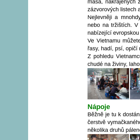
masa, nakrájených z
zázvorových listech 
Nejlevněji a mnohdy
nebo na tržištích. V
nabízející evropskou
Ve Vietnamu můžete
řasy, hadí, psí, opič
Z pohledu Vietnamců
chudé na živiny, lah
Nápoje
Běžně je tu k dostání
čerstvě vymačkaného
několika druhů pálen