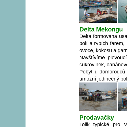
Delta Mekongu
Delta formována us
polí a rybích farem,
ovoce, kokosu a garn
Navštívíme plovoucí
cukrovinek, banánové
Pobyt u domorodců 
umožní jedinečný poh
Prodavačky
Tolik typické pro 