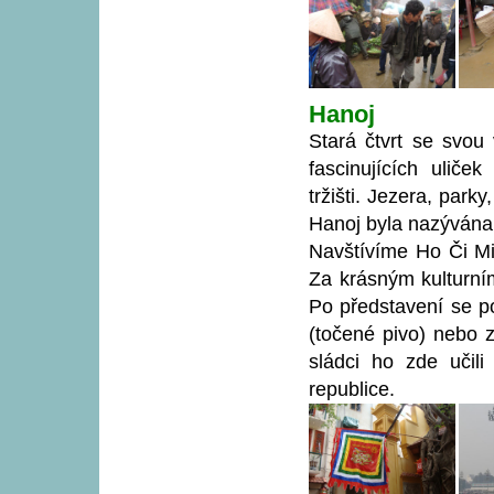
Hanoj
Stará čtvrt se svou v
fascinujících uliček
tržišti. Jezera, park
Hanoj byla nazývána
Navštívíme Ho Či M
Za krásným kulturní
Po představení se po
(točené pivo) nebo z
sládci ho zde učili 
republice.