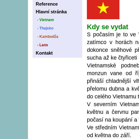
Reference
Hlavní stránka
- Vietnam
Kdy se vydat
- Thajsko
S počasím je to ve 
- Kambodža
zatímco v horách n
- Laos
dokonce sněhové pře
Kontakt
sucha až ke čtyřiceti
Vietnamské podneb
monzun vane od ří
přináší chladnější v
přelomu dubna a květ
do celého Vietnamu 
V severním Vietnam
květnu a červnu pan
počasí na koupání a 
Ve středním Vietnamu
od května do září.