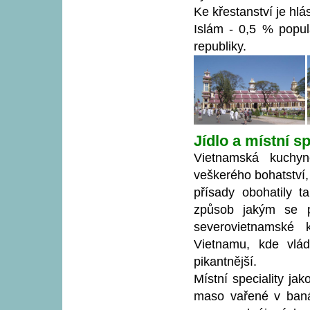
Ke křestanství je hlás
Islám - 0,5 % popul
republiky.
Jídlo a místní sp
Vietnamská kuchyně
veškerého bohatství,
přísady obohatily t
způsob jakým se po
severovietnamské k
Vietnamu, kde vlád
pikantnější.
Místní speciality j
maso vařené v baná