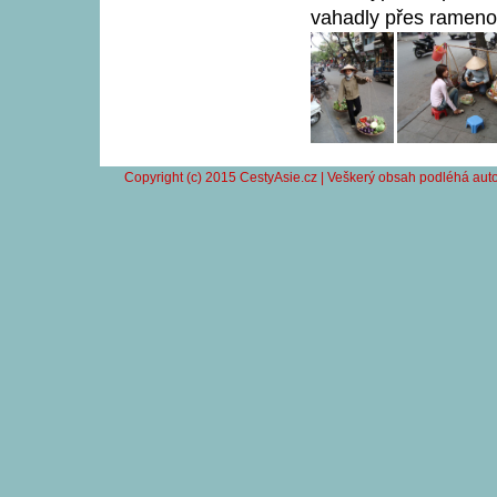
vahadly přes rameno 
Copyright (c) 2015 CestyAsie.cz | Veškerý obsah podléhá auto