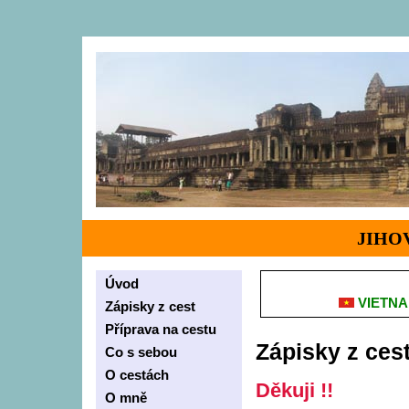
JIHO
Úvod
VIETN
Zápisky z cest
Příprava na cestu
Zápisky z ces
Co s sebou
O cestách
Děkuji !!
O mně