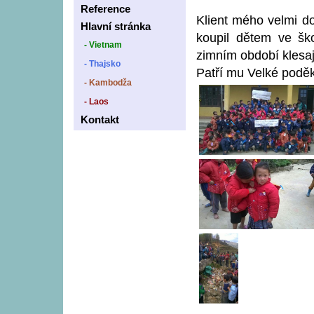
Reference
Klient mého velmi d
Hlavní stránka
koupil dětem ve šk
- Vietnam
zimním období klesají
- Thajsko
Patří mu Velké poděk
- Kambodža
- Laos
Kontakt