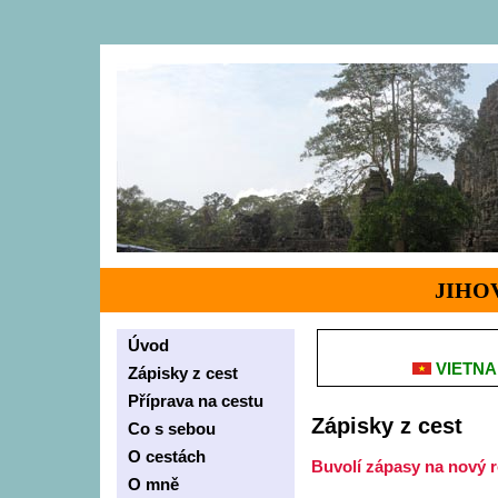
JIHO
Úvod
VIETN
Zápisky z cest
Příprava na cestu
Zápisky z cest
Co s sebou
O cestách
Buvolí zápasy na nový 
O mně