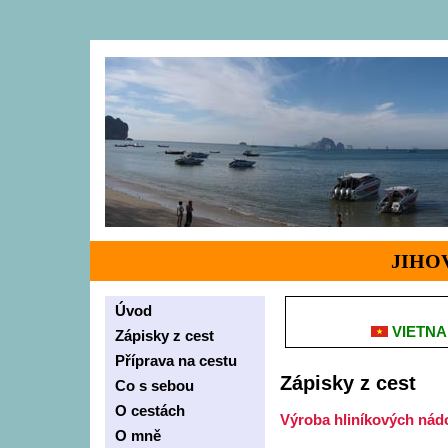
JIHO
Úvod
VIETN
Zápisky z cest
Příprava na cestu
Zápisky z cest
Co s sebou
O cestách
Výroba hliníkových nád
O mně